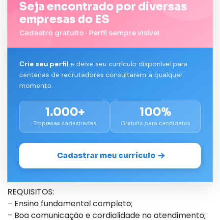
Seja encontrado por diversas
empresas do ES
Cadastro gratuito · Perfil sempre visível
Crie seu perfil
e deixe seu currículo disponível para
centenas de recrutadores consultarem a qualquer
momento.
1.000+
100%
Empresas cadastradas
Gratuito para candidatos
Cadastrar meu currículo
REQUISITOS:
– Ensino fundamental completo;
– Boa comunicação e cordialidade no atendimento;