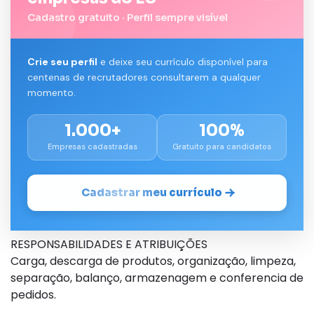
Cadastro gratuito · Perfil sempre visível
Crie seu perfil
e deixe seu currículo disponível para
centenas de recrutadores consultarem a qualquer
momento.
1.000+
100%
Empresas cadastradas
Gratuito para candidatos
Cadastrar meu currículo
RESPONSABILIDADES E ATRIBUIÇÕES
Carga, descarga de produtos, organização, limpeza,
separação, balanço, armazenagem e conferencia de
pedidos.