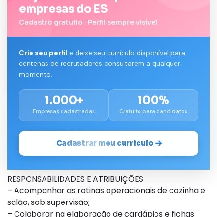
empresas do ES
Cadastro gratuito · Perfil sempre visível
Crie seu perfil
e deixe seu currículo disponível para
centenas de recrutadores consultarem a qualquer
momento.
1.000+
100%
Empresas cadastradas
Gratuito para candidatos
Cadastrar meu currículo
RESPONSABILIDADES E ATRIBUIÇÕES
– Acompanhar as rotinas operacionais de cozinha e
salão, sob supervisão;
– Colaborar na elaboração de cardápios e fichas