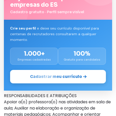
empresas do ES
Cadastro gratuito · Perfil sempre visível
Crie seu perfil
e deixe seu currículo disponível para
centenas de recrutadores consultarem a qualquer
momento.
1.000+
100%
Empresas cadastradas
Gratuito para candidatos
Cadastrar meu currículo
RESPONSABILIDADES E ATRIBUIÇÕES
Apoiar a(o) professora(o) nas atividades em sala de
aula; Auxiliar na elaboração e organização de
materiais pedagógicos; Acompanhar e orientar