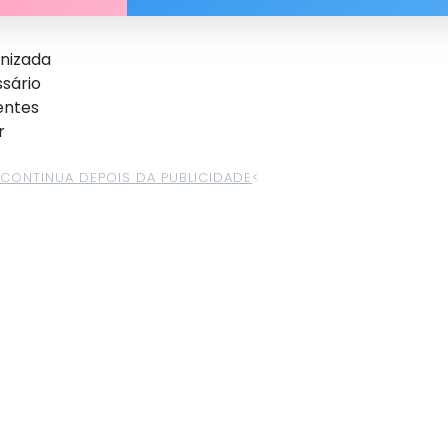
anizada
ssário
entes
r
>CONTINUA DEPOIS DA PUBLICIDADE
<