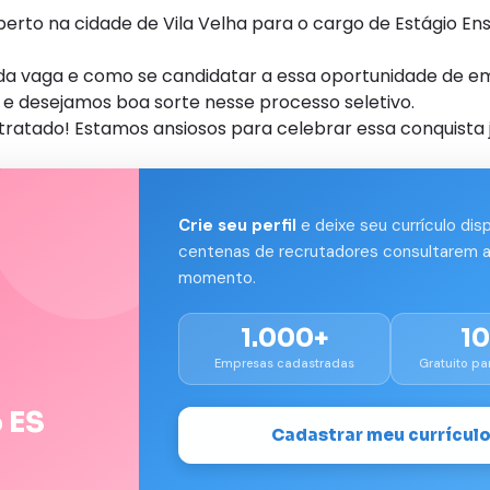
to na cidade de Vila Velha para o cargo de Estágio Ens
s da vaga e como se candidatar a essa oportunidade de e
e desejamos boa sorte nesse processo seletivo.
tratado! Estamos ansiosos para celebrar essa conquista 
Crie seu perfil
e deixe seu currículo dis
centenas de recrutadores consultarem a
momento.
1.000+
1
Empresas cadastradas
Gratuito pa
 ES
Cadastrar meu currícul