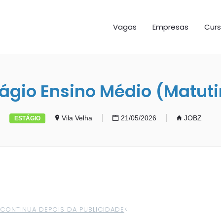
GAS ES
Vagas
Empresas
Curs
tágio Ensino Médio (Matuti
Vila Velha
21/05/2026
JOBZ
ESTÁGIO
>CONTINUA DEPOIS DA PUBLICIDADE
<