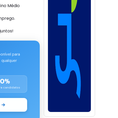
ino Médio
mprego.
juntos!
ponível para
 qualquer
00%
ra candidatos
o