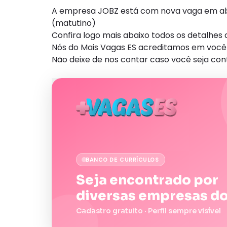
A empresa JOBZ está com nova vaga em aber
(matutino)
Confira logo mais abaixo todos os detalhe
Nós do Mais Vagas ES acreditamos em você 
Não deixe de nos contar caso você seja con
BANCO DE CURRÍCULOS
Seja encontrado por
diversas empresas do
Cadastro gratuito · Perfil sempre visível