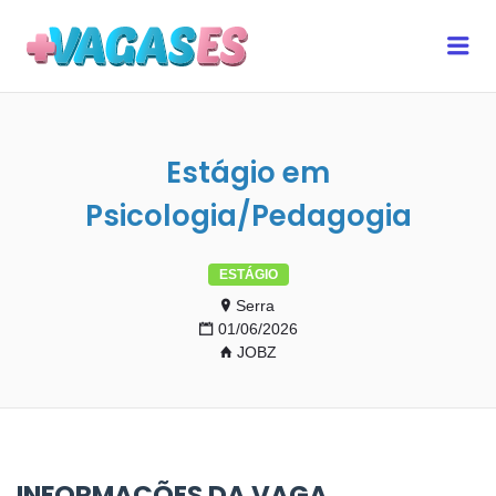
MAIS VAGAS ES
Me
Estágio em
Psicologia/Pedagogia
ESTÁGIO
Serra
01/06/2026
JOBZ
INFORMAÇÕES DA VAGA