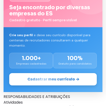
Seja encontrado por diversas
empresas do ES
Cadastro gratuito · Perfil sempre visível
Crie seu perfil
e deixe seu currículo disponível para
centenas de recrutadores consultarem a qualquer
momento.
1.000+
100%
Empresas cadastradas
Gratuito para candidatos
Cadastrar meu currículo
RESPONSABILIDADES E ATRIBUIÇÕES
Atividades