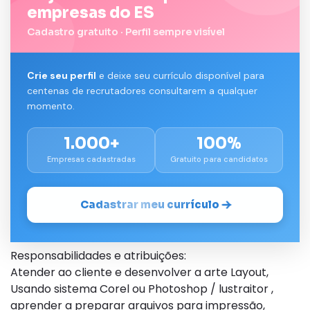
empresas do ES
Cadastro gratuito · Perfil sempre visível
Crie seu perfil
e deixe seu currículo disponível para
centenas de recrutadores consultarem a qualquer
momento.
1.000+
100%
Empresas cadastradas
Gratuito para candidatos
Cadastrar meu currículo
Responsabilidades e atribuições:
Atender ao cliente e desenvolver a arte Layout,
Usando sistema Corel ou Photoshop / lustraitor ,
aprender a preparar arquivos para impressão,