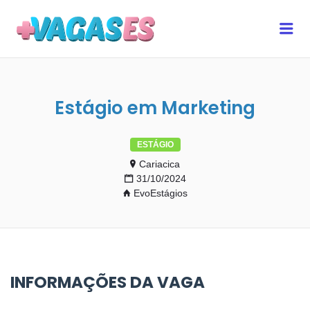
MAIS VAGAS ES
Me
Estágio em Marketing
ESTÁGIO
Cariacica
31/10/2024
EvoEstágios
INFORMAÇÕES DA VAGA