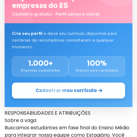
empresas do ES
Cadastro gratuito · Perfil sempre visível
Crie seu perfil
e deixe seu currículo disponível para
centenas de recrutadores consultarem a qualquer
momento.
1.000+
100%
Empresas cadastradas
Gratuito para candidatos
Cadastrar meu currículo
RESPONSABILIDADES E ATRIBUIÇÕES
Sobre a vaga
Buscamos estudantes em fase final do Ensino Médio
para integrar nossa equipe como Estagiário. Você