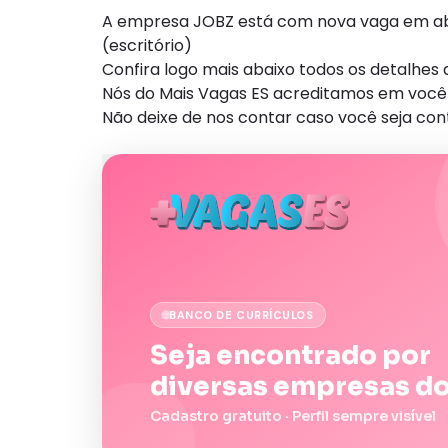
A empresa JOBZ está com nova vaga em aber
(escritório)
Confira logo mais abaixo todos os detalhe
Nós do Mais Vagas ES acreditamos em você 
Não deixe de nos contar caso você seja con
BANCO DE CURRÍCULOS
Seja encontrado por
diversas empresas do
Cadastro gratuito · Perfil sempre visível