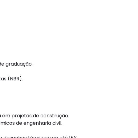
 de graduação.
ras (NBR).
u em projetos de construção.
micos de engenharia civil.
e desenhos técnicos em até 15%.