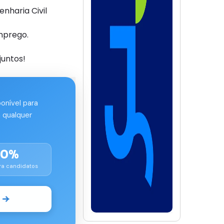
nharia Civil
mprego.
juntos!
ponível para
 qualquer
00%
ra candidatos
o