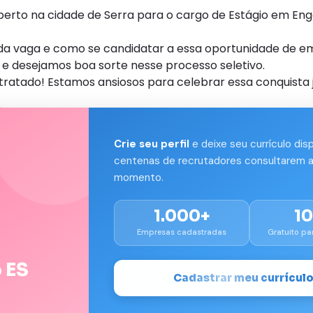
to na cidade de Serra para o cargo de Estágio em Enge
s da vaga e como se candidatar a essa oportunidade de e
e desejamos boa sorte nesse processo seletivo.
tratado! Estamos ansiosos para celebrar essa conquista 
Crie seu perfil
e deixe seu currículo dis
centenas de recrutadores consultarem a
momento.
1.000+
1
Empresas cadastradas
Gratuito pa
 ES
Cadastrar meu currícul