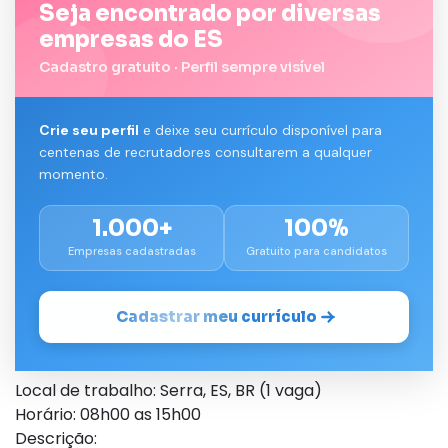
Seja encontrado por diversas
empresas do ES
Cadastro gratuito · Perfil sempre visível
Crie seu perfil
e deixe seu currículo disponível para
centenas de recrutadores consultarem a qualquer
momento.
1.000+
100%
Empresas cadastradas
Gratuito para candidatos
Cadastrar meu currículo
Local de trabalho: Serra, ES, BR (1 vaga)
Horário: 08h00 as 15h00
Descrição: