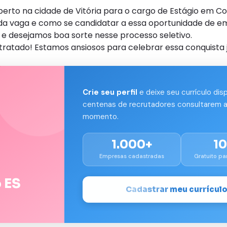
to na cidade de Vitória para o cargo de Estágio em Co
s da vaga e como se candidatar a essa oportunidade de e
e desejamos boa sorte nesse processo seletivo.
tratado! Estamos ansiosos para celebrar essa conquista 
Crie seu perfil
e deixe seu currículo dis
centenas de recrutadores consultarem a
momento.
1.000+
1
Empresas cadastradas
Gratuito pa
 ES
Cadastrar meu currícul