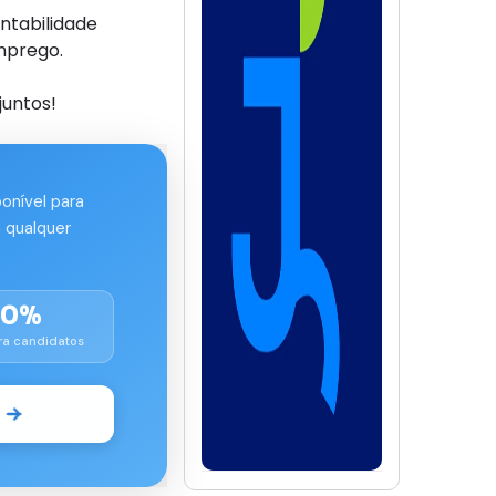
ntabilidade
mprego.
juntos!
ponível para
 qualquer
00%
ra candidatos
o