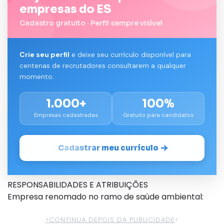
empresas do ES
Cadastro gratuito · Perfil sempre visível
Crie seu perfil
e deixe seu currículo disponível para
centenas de recrutadores consultarem a qualquer
momento.
1.000+
100%
Empresas cadastradas
Gratuito para candidatos
Cadastrar meu currículo
RESPONSABILIDADES E ATRIBUIÇÕES
Empresa renomado no ramo de saúde ambiental:
>CONTINUA DEPOIS DA PUBLICIDADE
<