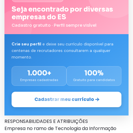
Seja encontrado por diversas
empresas do ES
Cadastro gratuito · Perfil sempre visível
Crie seu perfil
e deixe seu currículo disponível para
centenas de recrutadores consultarem a qualquer
momento.
1.000+
100%
Empresas cadastradas
Gratuito para candidatos
Cadastrar meu currículo
RESPONSABILIDADES E ATRIBUIÇÕES
Empresa no ramo de Tecnologia da Informação