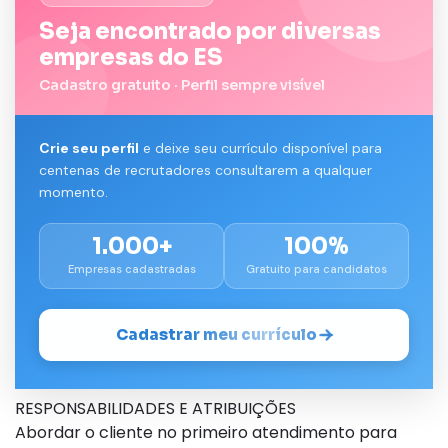
Seja encontrado por diversas
empresas do ES
Cadastro gratuito · Perfil sempre visível
Crie seu perfil
e deixe seu currículo disponível para
centenas de recrutadores consultarem a qualquer
momento.
1.000+
100%
Empresas cadastradas
Gratuito para candidatos
Cadastrar meu currículo
RESPONSABILIDADES E ATRIBUIÇÕES
Abordar o cliente no primeiro atendimento para