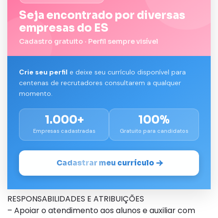
Seja encontrado por diversas
empresas do ES
Cadastro gratuito · Perfil sempre visível
Crie seu perfil
e deixe seu currículo disponível para
centenas de recrutadores consultarem a qualquer
momento.
1.000+
100%
Empresas cadastradas
Gratuito para candidatos
Cadastrar meu currículo
RESPONSABILIDADES E ATRIBUIÇÕES
– Apoiar o atendimento aos alunos e auxiliar com