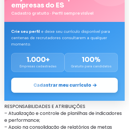
empresas do ES
Cadastro gratuito · Perfil sempre visível
Crie seu perfil
e deixe seu currículo disponível para
centenas de recrutadores consultarem a qualquer
momento.
1.000+
100%
Empresas cadastradas
Gratuito para candidatos
Cadastrar meu currículo
RESPONSABILIDADES E ATRIBUIÇÕES
– Atualização e controle de planilhas de indicadores
e performance;
– Apoio na consolidação de relatórios de metas