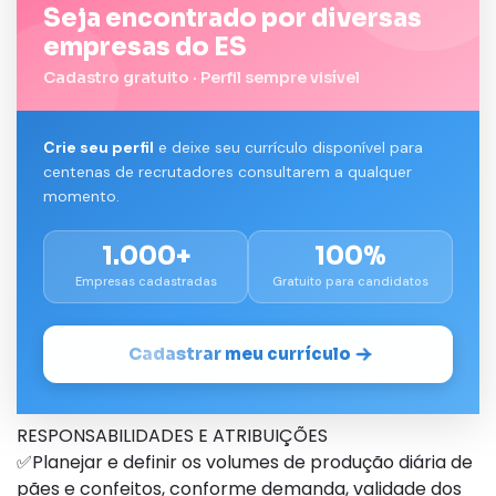
Seja encontrado por diversas
empresas do ES
Cadastro gratuito · Perfil sempre visível
Crie seu perfil
e deixe seu currículo disponível para
centenas de recrutadores consultarem a qualquer
momento.
1.000+
100%
Empresas cadastradas
Gratuito para candidatos
Cadastrar meu currículo
RESPONSABILIDADES E ATRIBUIÇÕES
✅Planejar e definir os volumes de produção diária de
pães e confeitos, conforme demanda, validade dos