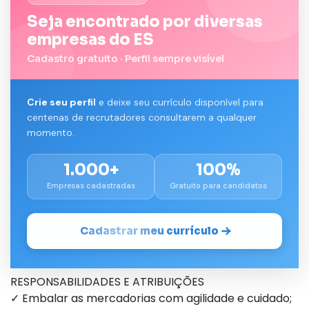
Seja encontrado por diversas
empresas do ES
Cadastro gratuito · Perfil sempre visível
Crie seu perfil
e deixe seu currículo disponível para
centenas de recrutadores consultarem a qualquer
momento.
1.000+
100%
Empresas cadastradas
Gratuito para candidatos
Cadastrar meu currículo
RESPONSABILIDADES E ATRIBUIÇÕES
✓ Embalar as mercadorias com agilidade e cuidado;