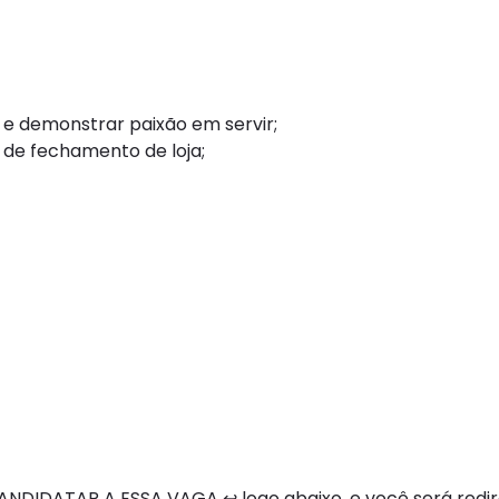
 e demonstrar paixão em servir;
 de fechamento de loja;
NDIDATAR A ESSA VAGA ↩ logo abaixo, e você será redi