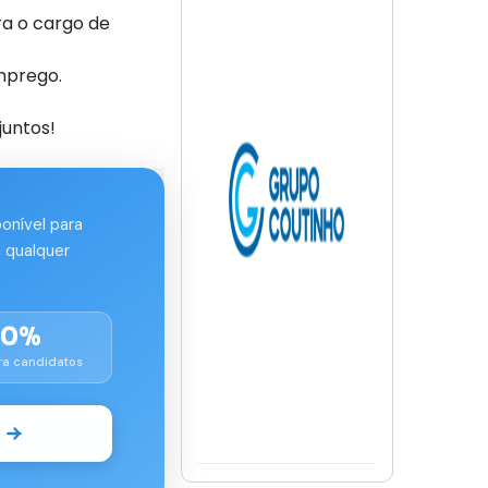
a o cargo de
mprego.
juntos!
ponível para
 qualquer
00%
ra candidatos
o