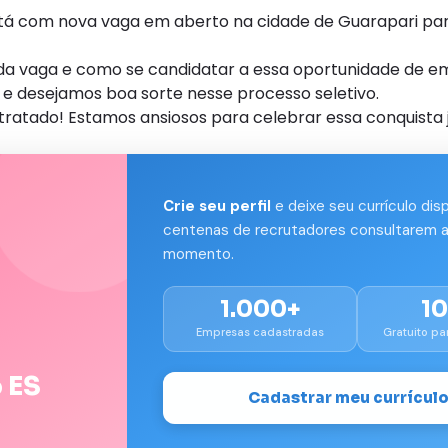
com nova vaga em aberto na cidade de Guarapari par
s da vaga e como se candidatar a essa oportunidade de e
e desejamos boa sorte nesse processo seletivo.
tratado! Estamos ansiosos para celebrar essa conquista 
Crie seu perfil
e deixe seu currículo dis
centenas de recrutadores consultarem a
momento.
1.000+
1
Empresas cadastradas
Gratuito pa
 ES
Cadastrar meu currícul