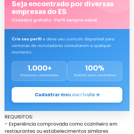
Seja encontrado por diversas
empresas do ES
Cadastro gratuito · Perfil sempre visível
Crie seu perfil
e deixe seu currículo disponível para
centenas de recrutadores consultarem a qualquer
momento.
1.000+
100%
Empresas cadastradas
Gratuito para candidatos
Cadastrar meu currículo
REQUISITOS:
– Experiência comprovada como cozinheiro em
restaurantes ou estabelecimentos similares