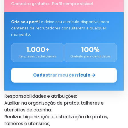
Cadastro gratuito · Perfil sempre visível
Crie seu perfil
e deixe seu currículo disponível para
centenas de recrutadores consultarem a qualquer
momento.
1.000+
100%
Empresas cadastradas
Gratuito para candidatos
Cadastrar meu currículo
Responsabilidades e atribuições:
Auxiliar na organização de pratos, talheres e
utensílios de cozinha;
Realizar higienização e esterilização de pratos,
talheres e utensílios;