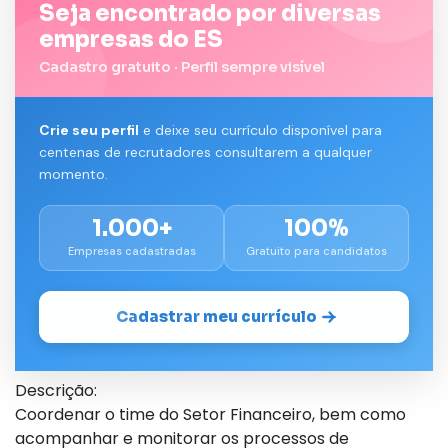
Seja encontrado por diversas
empresas do ES
Cadastro gratuito · Perfil sempre visível
Crie seu perfil
e deixe seu currículo disponível para
centenas de recrutadores consultarem a qualquer
momento.
1.000+
100%
Empresas cadastradas
Gratuito para candidatos
Cadastrar meu currículo
Descrição:
Coordenar o time do Setor Financeiro, bem como
acompanhar e monitorar os processos de