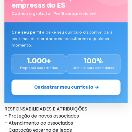
empresas do ES
Cadastro gratuito · Perfil sempre visível
Crie seu perfil
e deixe seu currículo disponível para
centenas de recrutadores consultarem a qualquer
momento.
1.000+
100%
Empresas cadastradas
Gratuito para candidatos
Cadastrar meu currículo
RESPONSABILIDADES E ATRIBUIÇÕES
– Proteção de novos associados
– Atendimento ao associados
– Captação externa de leads