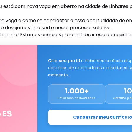
stá com nova vaga em aberto na cidade de Linhares p
s da vaga e como se candidatar a essa oportunidade de e
e desejamos boa sorte nesse processo seletivo.
tratado! Estamos ansiosos para celebrar essa conquista 
Crie seu perfil
e deixe seu currículo dis
centenas de recrutadores consultarem a
momento.
1.000+
1
Empresas cadastradas
Gratuito pa
 ES
Cadastrar meu currícul