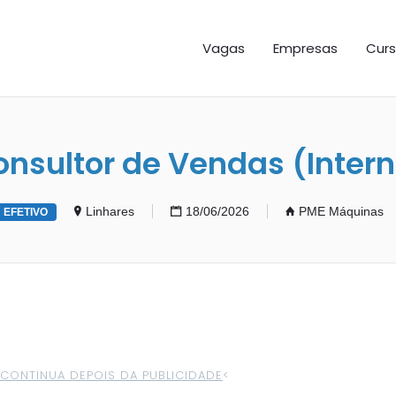
GAS ES
Vagas
Empresas
Curs
nsultor de Vendas (Inter
Linhares
18/06/2026
PME Máquinas
EFETIVO
>CONTINUA DEPOIS DA PUBLICIDADE
<