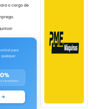
ara o cargo de
mprego.
juntos!
ponível para
 qualquer
00%
ra candidatos
o