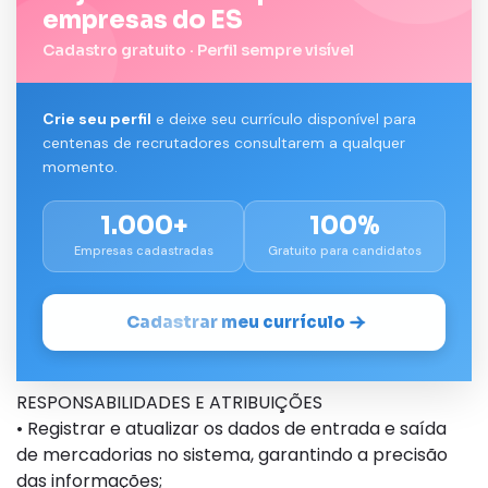
empresas do ES
Cadastro gratuito · Perfil sempre visível
Crie seu perfil
e deixe seu currículo disponível para
centenas de recrutadores consultarem a qualquer
momento.
1.000+
100%
Empresas cadastradas
Gratuito para candidatos
Cadastrar meu currículo
RESPONSABILIDADES E ATRIBUIÇÕES
• Registrar e atualizar os dados de entrada e saída
de mercadorias no sistema, garantindo a precisão
das informações;