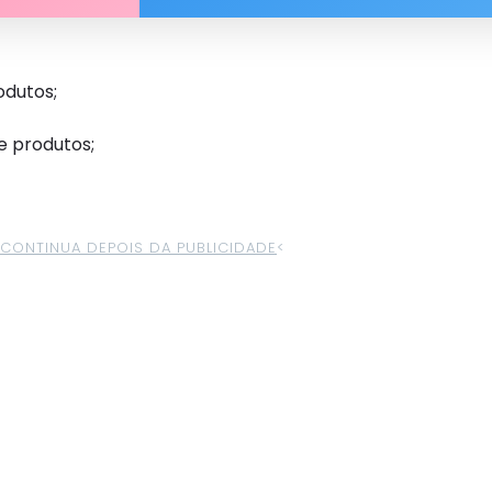
odutos;
e produtos;
>CONTINUA DEPOIS DA PUBLICIDADE
<