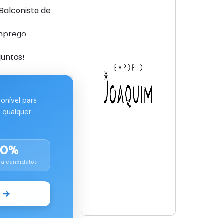
Balconista de
mprego.
juntos!
ponível para
 qualquer
00%
ra candidatos
o