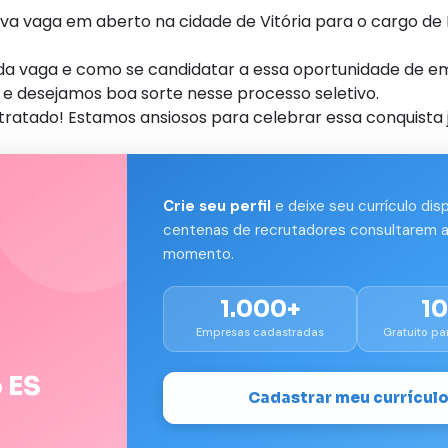
vaga em aberto na cidade de Vitória para o cargo de 
s da vaga e como se candidatar a essa oportunidade de e
e desejamos boa sorte nesse processo seletivo.
tratado! Estamos ansiosos para celebrar essa conquista 
Crie seu perfil
e deixe seu currículo dis
centenas de recrutadores consultarem a
momento.
1.000+
1
Empresas cadastradas
Gratuito pa
 ES
Cadastrar meu currícul