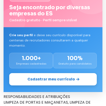
Seja encontrado por diversas
empresas do ES
Cadastro gratuito · Perfil sempre visível
Crie seu perfil
e deixe seu currículo disponível para
centenas de recrutadores consultarem a qualquer
momento.
1.000+
100%
Empresas cadastradas
Gratuito para candidatos
Cadastrar meu currículo
RESPONSABILIDADES E ATRIBUIÇÕES
LIMPEZA DE PORTAS E MAÇANETAS, LIMPEZA DE