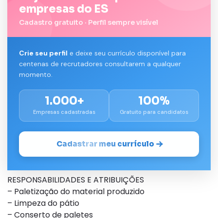
empresas do ES
Cadastro gratuito · Perfil sempre visível
Crie seu perfil
e deixe seu currículo disponível para
centenas de recrutadores consultarem a qualquer
momento.
1.000+
100%
Empresas cadastradas
Gratuito para candidatos
Cadastrar meu currículo
RESPONSABILIDADES E ATRIBUIÇÕES
– Paletização do material produzido
– Limpeza do pátio
– Conserto de paletes