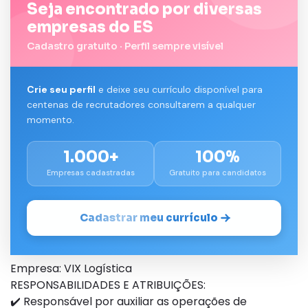
Seja encontrado por diversas
empresas do ES
Cadastro gratuito · Perfil sempre visível
Crie seu perfil
e deixe seu currículo disponível para
centenas de recrutadores consultarem a qualquer
momento.
1.000+
100%
Empresas cadastradas
Gratuito para candidatos
Cadastrar meu currículo
Empresa: VIX Logística
RESPONSABILIDADES E ATRIBUIÇÕES:
✔️ Responsável por auxiliar as operações de