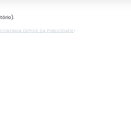
tório).
>CONTINUA DEPOIS DA PUBLICIDADE
<