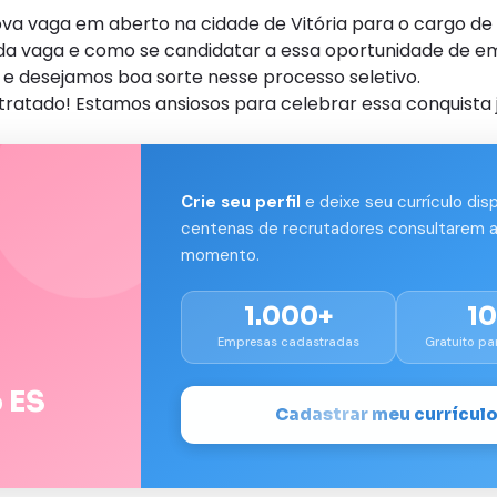
a vaga em aberto na cidade de Vitória para o cargo de A
s da vaga e como se candidatar a essa oportunidade de e
e desejamos boa sorte nesse processo seletivo.
tratado! Estamos ansiosos para celebrar essa conquista 
Crie seu perfil
e deixe seu currículo dis
centenas de recrutadores consultarem a
momento.
1.000+
1
Empresas cadastradas
Gratuito pa
 ES
Cadastrar meu currícul