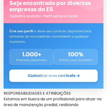
Seja encontrado por diversas
empresas do ES
Cadastro gratuito · Perfil sempre visível
Crie seu perfil
e deixe seu currículo disponível para
centenas de recrutadores consultarem a qualquer
momento.
1.000+
100%
Empresas cadastradas
Gratuito para candidatos
Cadastrar meu currículo
RESPONSABILIDADES E ATRIBUIÇÕES
Estamos em busca de um profissional para atuar na
área de manutenção predial, realizando