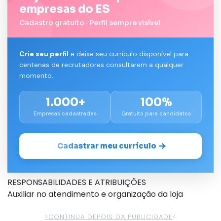
empresas do ES
Cadastro gratuito · Perfil sempre visível
Crie seu perfil
e deixe seu currículo disponível para
centenas de recrutadores consultarem a qualquer
momento.
1.000+
100%
Empresas cadastradas
Gratuito para candidatos
Cadastrar meu currículo
RESPONSABILIDADES E ATRIBUIÇÕES
Auxiliar no atendimento e organização da loja
>CONTINUA DEPOIS DA PUBLICIDADE
<