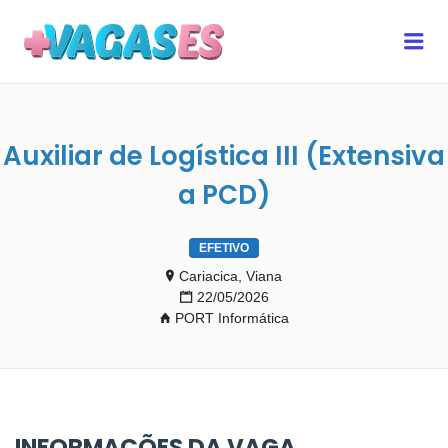
MAIS VAGAS ES
Me
Auxiliar de Logística III (Extensiva
a PCD)
EFETIVO
Cariacica, Viana
22/05/2026
PORT Informática
INFORMAÇÕES DA VAGA