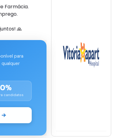
de Farmácia.
mprego.
untos! 🙏
ponível para
 qualquer
00%
ra candidatos
o