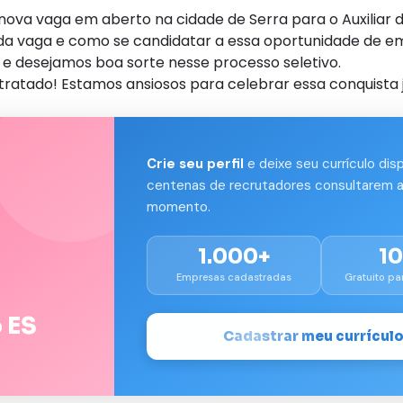
nova vaga em aberto na cidade de Serra para o Auxiliar 
s da vaga e como se candidatar a essa oportunidade de e
e desejamos boa sorte nesse processo seletivo.
tratado! Estamos ansiosos para celebrar essa conquista j
Crie seu perfil
e deixe seu currículo dis
centenas de recrutadores consultarem a
momento.
1.000+
1
Empresas cadastradas
Gratuito pa
 ES
Cadastrar meu currícul