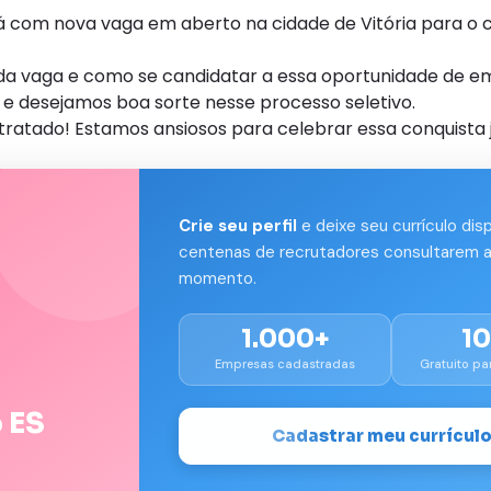
om nova vaga em aberto na cidade de Vitória para o ca
s da vaga e como se candidatar a essa oportunidade de e
e desejamos boa sorte nesse processo seletivo.
tratado! Estamos ansiosos para celebrar essa conquista 
Crie seu perfil
e deixe seu currículo dis
centenas de recrutadores consultarem a
momento.
1.000+
1
Empresas cadastradas
Gratuito pa
 ES
Cadastrar meu currícul