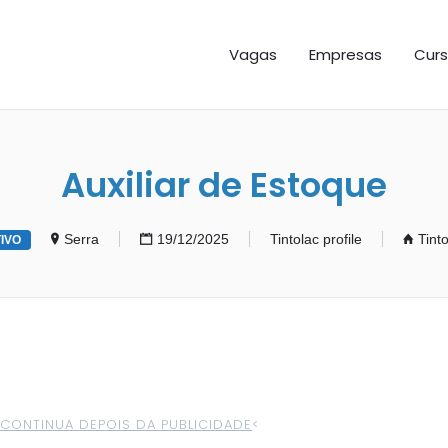
GAS ES
Vagas
Empresas
Curs
Auxiliar de Estoque
Serra
19/12/2025
Tintolac profile
Tint
IVO
>CONTINUA DEPOIS DA PUBLICIDADE
<