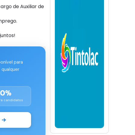
rgo de Auxiliar de
mprego.
juntos!
ponível para
 qualquer
00%
ra candidatos
o