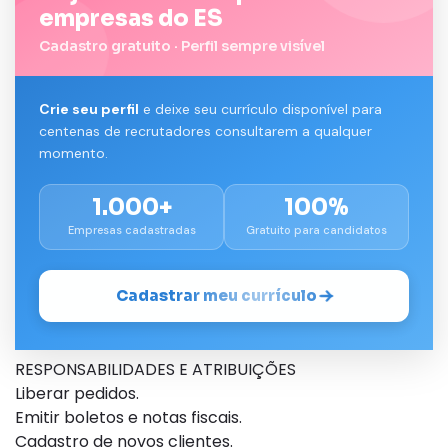
empresas do ES
Cadastro gratuito · Perfil sempre visível
Crie seu perfil
e deixe seu currículo disponível para
centenas de recrutadores consultarem a qualquer
momento.
1.000+
100%
Empresas cadastradas
Gratuito para candidatos
Cadastrar meu currículo
RESPONSABILIDADES E ATRIBUIÇÕES
Liberar pedidos.
Emitir boletos e notas fiscais.
Cadastro de novos clientes.