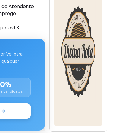
o de Atendente
mprego.
untos! 🙏
ponível para
 qualquer
00%
ra candidatos
o