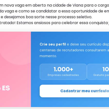
om nova vaga em aberto na cidade de Viana para o carg
s da vaga e como se candidatar a essa oportunidade de e
e desejamos boa sorte nesse processo seletivo.
tratado! Estamos ansiosos para celebrar essa conquista j
Crie seu perfil
e deixe seu currículo dis
centenas de recrutadores consultarem a
momento.
1.000+
1
Empresas cadastradas
Gratuito pa
 ES
Cadastrar meu currícul