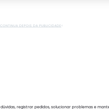
>CONTINUA DEPOIS DA PUBLICIDADE
<
ar dúvidas, registrar pedidos, solucionar problemas e man