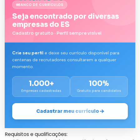
BANCO DE CURRÍCULOS
Seja encontrado por diversas
empresas do ES
Cadastro gratuito · Perfil sempre visível
Crie seu perfil
e deixe seu currículo disponível para
centenas de recrutadores consultarem a qualquer
momento.
1.000+
100%
Empresas cadastradas
Gratuito para candidatos
Cadastrar meu currículo
Requisitos e qualificações: