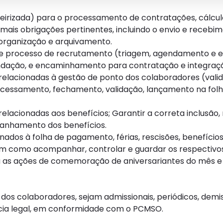
eirizada) para o processamento de contratações, cálcul
emais obrigações pertinentes, incluindo o envio e recebi
, organização e arquivamento.
o e processo de recrutamento (triagem, agendamento e 
endação, e encaminhamento para contratação e integraç
 relacionadas à gestão de ponto dos colaboradores (valid
 processamento, fechamento, validação, lançamento na fo
 relacionadas aos benefícios; Garantir a correta inclusã
anhamento dos benefícios.
ados à folha de pagamento, férias, rescisões, benefício
m como acompanhar, controlar e guardar os respectiv
 as ações de comemoração de aniversariantes do mês e
os colaboradores, sejam admissionais, periódicos, demis
cia legal, em conformidade com o PCMSO.