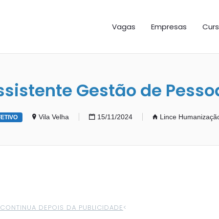
GAS ES
Vagas
Empresas
Curs
ssistente Gestão de Pesso
Vila Velha
15/11/2024
Lince Humanizaçã
FETIVO
>CONTINUA DEPOIS DA PUBLICIDADE
<