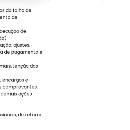
os da folha de
mento de
execução de
ão).
ação, ajustes,
lha de pagamento e
o, manutenção dos
s, encargos e
os comprovantes.
 demais ações
sionais, de retorno