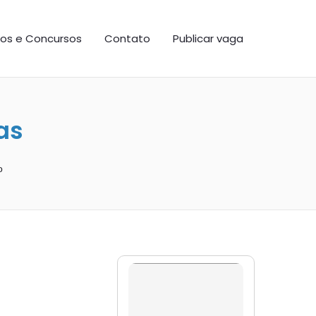
os e Concursos
Contato
Publicar vaga
as
o