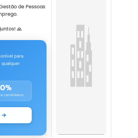
 Gestão de Pessoas
mprego.
untos! 🙏
ponível para
 qualquer
00%
ra candidatos
o