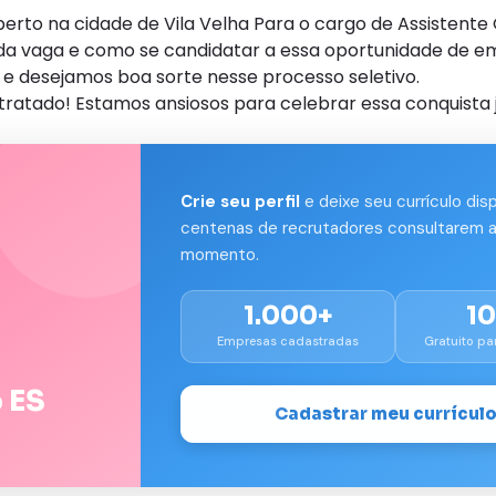
rto na cidade de Vila Velha Para o cargo de Assistente
s da vaga e como se candidatar a essa oportunidade de e
e desejamos boa sorte nesse processo seletivo.
tratado! Estamos ansiosos para celebrar essa conquista j
Crie seu perfil
e deixe seu currículo dis
centenas de recrutadores consultarem a
momento.
1.000+
1
Empresas cadastradas
Gratuito pa
 ES
Cadastrar meu currícul