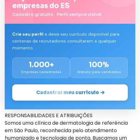
empresas do ES
Cadastro gratuito · Perfil sempre visível
Crie seu perfil
e deixe seu currículo disponível para
centenas de recrutadores consultarem a qualquer
momento.
1.000+
100%
Empresas cadastradas
Gratuito para candidatos
Cadastrar meu currículo
RESPONSABILIDADES E ATRIBUIÇÕES
Somos uma clínica de dermatologia de referência
em São Paulo, reconhecida pelo atendimento
humanizado e tecnologia de ponta. Buscamos um