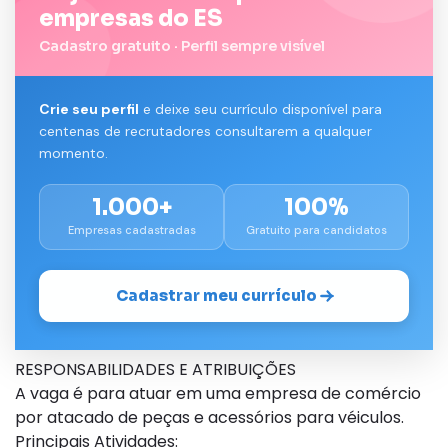
empresas do ES
Cadastro gratuito · Perfil sempre visível
Crie seu perfil
e deixe seu currículo disponível para
centenas de recrutadores consultarem a qualquer
momento.
1.000+
100%
Empresas cadastradas
Gratuito para candidatos
Cadastrar meu currículo
RESPONSABILIDADES E ATRIBUIÇÕES
A vaga é para atuar em uma empresa de comércio
por atacado de peças e acessórios para véiculos.
Principais Atividades: