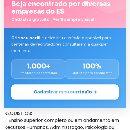
Seja encontrado por diversas
empresas do ES
Cadastro gratuito · Perfil sempre visível
Crie seu perfil
e deixe seu currículo disponível para
centenas de recrutadores consultarem a qualquer
momento.
1.000+
100%
Empresas cadastradas
Gratuito para candidatos
Cadastrar meu currículo
REQUISITOS:
– Ensino superior completo ou em andamento em
Recursos Humanos, Administração, Psicologia ou