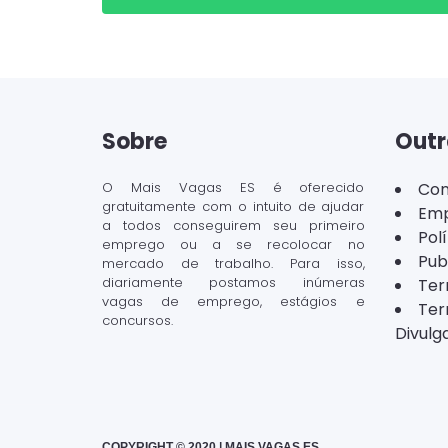
Sobre
Outr
O Mais Vagas ES é oferecido
Con
gratuitamente com o intuito de ajudar
Emp
a todos conseguirem seu primeiro
Pol
emprego ou a se recolocar no
Pub
mercado de trabalho. Para isso,
diariamente postamos inúmeras
Ter
vagas de emprego, estágios e
Ter
concursos.
Divulg
COPYRIGHT © 2020 | MAIS VAGAS ES