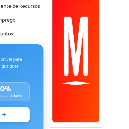
tente de Recursos
mprego.
juntos!
ponível para
 qualquer
00%
ra candidatos
o