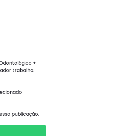
 Odontológico +
ador trabalha.
recionado
ssa publicação.