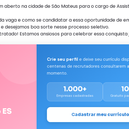
 aberto na cidade de São Mateus para o cargo de Assis
s da vaga e como se candidatar a essa oportunidade de e
e desejamos boa sorte nesse processo seletivo.
tratado! Estamos ansiosos para celebrar essa conquista 
Crie seu perfil
e deixe seu currículo dis
centenas de recrutadores consultarem a
momento.
1.000+
1
Empresas cadastradas
Gratuito pa
 ES
Cadastrar meu currícul