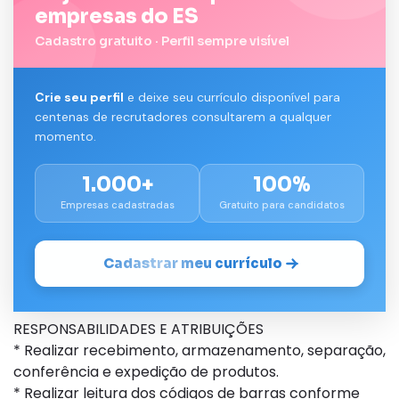
empresas do ES
Cadastro gratuito · Perfil sempre visível
Crie seu perfil
e deixe seu currículo disponível para
centenas de recrutadores consultarem a qualquer
momento.
1.000+
100%
Empresas cadastradas
Gratuito para candidatos
Cadastrar meu currículo
RESPONSABILIDADES E ATRIBUIÇÕES
* Realizar recebimento, armazenamento, separação,
conferência e expedição de produtos.
* Realizar leitura dos códigos de barras conforme