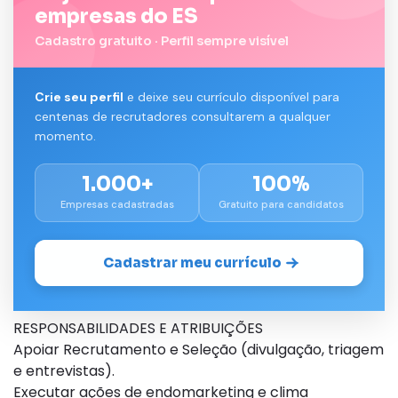
empresas do ES
Cadastro gratuito · Perfil sempre visível
Crie seu perfil
e deixe seu currículo disponível para
centenas de recrutadores consultarem a qualquer
momento.
1.000+
100%
Empresas cadastradas
Gratuito para candidatos
Cadastrar meu currículo
RESPONSABILIDADES E ATRIBUIÇÕES
Apoiar Recrutamento e Seleção (divulgação, triagem
e entrevistas).
Executar ações de endomarketing e clima