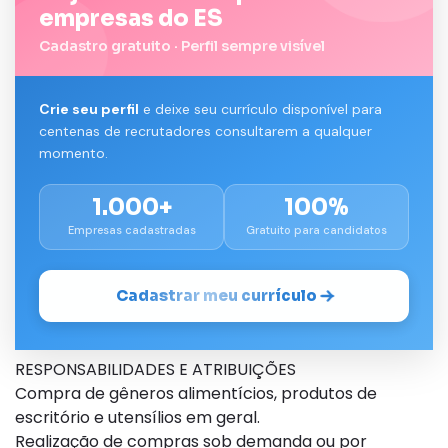
empresas do ES
Cadastro gratuito · Perfil sempre visível
Crie seu perfil
e deixe seu currículo disponível para
centenas de recrutadores consultarem a qualquer
momento.
1.000+
100%
Empresas cadastradas
Gratuito para candidatos
Cadastrar meu currículo
RESPONSABILIDADES E ATRIBUIÇÕES
Compra de gêneros alimentícios, produtos de
escritório e utensílios em geral.
Realização de compras sob demanda ou por