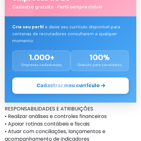
Cadastro gratuito · Perfil sempre visível
Crie seu perfil
e deixe seu currículo disponível para
centenas de recrutadores consultarem a qualquer
momento.
1.000+
100%
Empresas cadastradas
Gratuito para candidatos
Cadastrar meu currículo
RESPONSABILIDADES E ATRIBUIÇÕES
• Realizar análises e controles financeiros
• Apoiar rotinas contábeis e fiscais
• Atuar com conciliações, lançamentos e
acompanhamento de indicadores