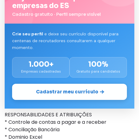
empresas do ES
Cadastro gratuito · Perfil sempre visível
Crie seu perfil
e deixe seu currículo disponível para
centenas de recrutadores consultarem a qualquer
momento.
1.000+
100%
Empresas cadastradas
Gratuito para candidatos
Cadastrar meu currículo
RESPONSABILIDADES E ATRIBUIÇÕES
* Controle de contas a pagar e a receber
* Conciliação Bancária
* Dominio Excel