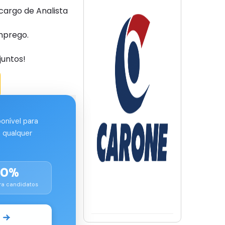
argo de Analista
mprego.
juntos!
ponível para
 qualquer
00%
ra candidatos
o