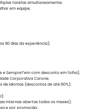
tiplas tarefas simultaneamente;
alhar em equipe;
s 90 dias da experiência);
ne e SempreTem com desconto em folha);
idade Corporativa Carone;
as de idiomas (descontos de até 60%);
);
as internas abertas todos os meses);
sa e por promoção;