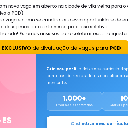
nova vaga em aberto na cidade de Vila Velha para o c
iva a PCD)
s da vaga e como se candidatar a essa oportunidade de e
e desejamos boa sorte nesse processo seletivo.
tratado! Estamos ansiosos para celebrar essa conquista 
o
EXCLUSIVO
de divulgação de vagas para
PCD
Crie seu perfil
e deixe seu currículo dis
centenas de recrutadores consultarem a
momento.
1.000+
1
Empresas cadastradas
Gratuito pa
 ES
Cadastrar meu currícul