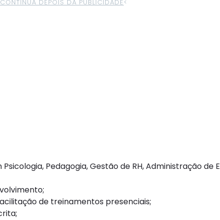
>CONTINUA DEPOIS DA PUBLICIDADE
<
icologia, Pedagogia, Gestão de RH, Administração de 
volvimento;
cilitação de treinamentos presenciais;
rita;