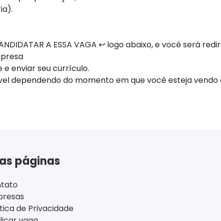
ia).
NDIDATAR A ESSA VAGA ↩ logo abaixo, e você será redi
mpresa
 e enviar seu currículo.
ível dependendo do momento em que você esteja vendo e
as páginas
tato
resas
ítica de Privacidade
licar vaga