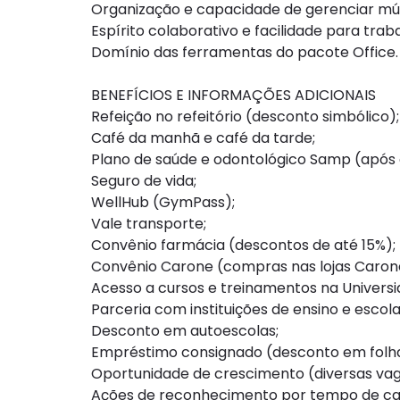
Organização e capacidade de gerenciar múl
Espírito colaborativo e facilidade para trab
Domínio das ferramentas do pacote Office.
BENEFÍCIOS E INFORMAÇÕES ADICIONAIS
Refeição no refeitório (desconto simbólico);
Café da manhã e café da tarde;
Plano de saúde e odontológico Samp (após o
Seguro de vida;
WellHub (GymPass);
Vale transporte;
Convênio farmácia (descontos de até 15%);
Convênio Carone (compras nas lojas Caro
Acesso a cursos e treinamentos na Univers
Parceria com instituições de ensino e escol
Desconto em autoescolas;
Empréstimo consignado (desconto em folha
Oportunidade de crescimento (diversas vag
Ações de reconhecimento por tempo de ca