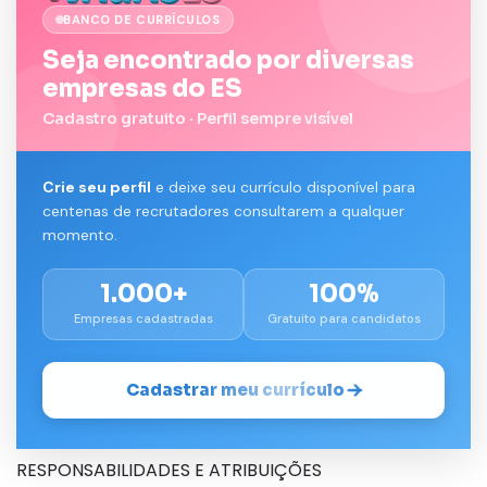
BANCO DE CURRÍCULOS
Seja encontrado por diversas
empresas do ES
Cadastro gratuito · Perfil sempre visível
Crie seu perfil
e deixe seu currículo disponível para
centenas de recrutadores consultarem a qualquer
momento.
1.000+
100%
Empresas cadastradas
Gratuito para candidatos
Cadastrar meu currículo
RESPONSABILIDADES E ATRIBUIÇÕES